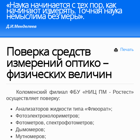
«Наука начинается с тех пор, как
начинают измерять. Точная наука
немыслима без меры».
Д.И.Менделеев
Поверка средств
Печать
измерений оптико –
физических величин
Коломенский филиал ФБУ «НИЦ ПМ - Ростест»
осуществляет поверку:
Анализаторов жидкости типа «Флюорат»;
Фотоэлектроколориметров;
Фотометров, спектрофотометров;
Дымомеров;
Мутномеров;