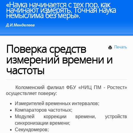
«Наука начинается с тех пор, как
начинают измерять. Точная наука
немыслима без меры».
Д.И.Менделеев
Поверка средств
Печать
измерений времени и
частоты
Коломенский филиал ФБУ «НИЦ ПМ - Ростест»
осуществляет поверку:
Измерителей временных интервалов;
Компараторов частотных;
Модулей коррекции времени, устройств
синхронизации времени;
Секундомеров;